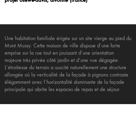
Une habitation familiale érigée sur un site vierge au pied du
Mont Mussy. Cette maison de ville dispose d’une forte
emprise sur la rue tout en jouissant d’une orientation
majeure très privée côté jardin et d’une vue dégagée.
L’étroitesse du terrain a suscité naturellement une structure
allongée où la verticalité de la façade à pignons contraste
élégamment avec l’horizontalité dominante de la façade
principale qui abrite les espaces de repas et de séjour.